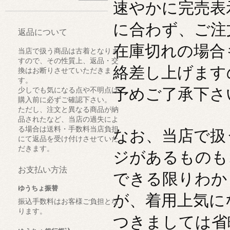
速やかに完売表
に合わず、ご注
返品について
在庫切れの場合
当店で扱う商品は古着となりま
すので、その性質上、返品・交
絡差し上げます
換はお断りさせていただきま
す。
予めご了承下さ
少しでも気になる点や不明点は
購入前に必ずご確認下さい。
ただし、注文と異なる商品が納
品されたなど、当店の過失によ
る場合は送料・手数料当店負担
なお、当店で扱
にて返品を受け付けさせていた
だきます。
ジがあるものも
お支払い方法
できる限りわか
ゆうちょ振替
が、着用上気に
振込手数料はお客様ご負担とな
ります。
つきましては省