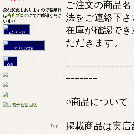
ご注文の商品名
急な変更もありますので営業日
法をご連絡下さ
は
当店ブログ
にてご確認くださ
いませ
在庫が確認でき
ビンテージ
ただきます。
アメリカ古着
---------------
古着
-------
○商品について
掲載商品は実店
Top