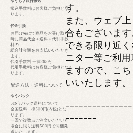
ゆうちょ銀行振込
す。
振込手数料はお客様ご負担とな
ります。
また、ウェブ上
代金引換
合もございます
お届け先にて商品をお受け取り
時に商品代金＋送料＋代引手数
できる限り近く
料の
総合計金額をお支払いいただき
ニター等ご利用
ます。
代引手数料 一律265円
ますので、こち
代引手数料はお客様ご負担とな
ります。
いいたします。
配送方法・送料について
ゆうパック
---------------
○ゆうパック送料について
全国送料一律500円(内税)とな
ります。
-------
一回で複数点ご注文いただいた
場合に限り送料500円で同梱発
送いたします。