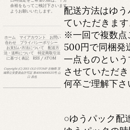
余裕をもってご検討下さいます
配送方法はゆう
ようお願いいたします。
ていただきます
※一回で複数点
ホーム
マイアカウント
お問い
合わせ
プライバシーポリシー
500円で同梱
お支払い方法について
配送方
法・送料について
特定商取引法
一点ものという
に基づく表記
RSS
/
ATOM
させていただき
Copyright (C) 2013 OLD STOMP 古物商 茨
城県公安委員会許可証 第401040001215号 山
口 昌也
何卒ご理解下さ
○ゆうパック配