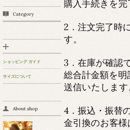
購入手続きを完
Category
2．注文完了時
す。
3．在庫が確認
ショッピング ガイド
総合計金額を明
サイズについて
送信いたします
4．振込・振替
About shop
金引換のお客様