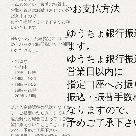
一点ものという古着の特質上、
○お支払方法
お取り置きはお断りさせていた
だきますので、
何卒ご理解下さいますようお願
いいたします。
ゆうちょ銀行振
○ゆうパック配達指定について
ます。
ゆうパックの時間指定がご利用
いただけます。
ゆうちょ銀行振
・希望なし
・午前中
営業日以内に
・12時～14時
・14時～16時
指定口座へお振
・16時～18時
・18時～20時
振込・振替手数
・20時～21時
なりますので、
※ご入金確認後の発送となりま
す。ご指定いただきましても、
遠距離など場合によってはご希
予めご了承下さ
望に添えないこともございます
ので、予めご了承下さい。
日時指定をご希望の際は、十分