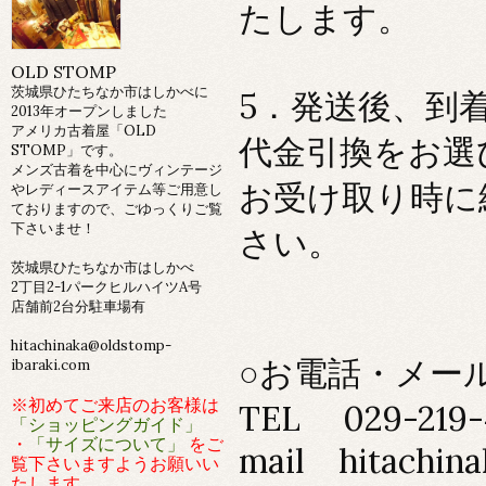
たします。
OLD STOMP
茨城県ひたちなか市はしかべに
5．発送後、到
2013年オープンしました
アメリカ古着屋「OLD
代金引換をお選
STOMP」です。
メンズ古着を中心にヴィンテージ
お受け取り時に
やレディースアイテム等ご用意し
ておりますので、ごゆっくりご覧
下さいませ！
さい。
茨城県ひたちなか市はしかべ
2丁目2-1パークヒルハイツA号
店舗前2台分駐車場有
hitachinaka@oldstomp-
○お電話・メー
ibaraki.com
※初めてご来店のお客様は
TEL 029-219-
「ショッピングガイド」
・
「サイズについて」
をご
mail hitachina
覧下さいますようお願いい
たします。